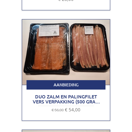
AANBIEDING
DUO ZALM EN PALINGFILET
VERS VERPAKKING (500 GRAM
ZALM & 500 GRAM
€ 54,00
€ 56,00
PALINGFILET)