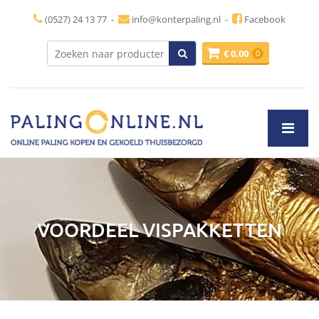
(0527) 24 13 77
-
info@konterpaling.nl
-
Facebook
€
0,00
0
VOORDEEL VISPAKKETTEN