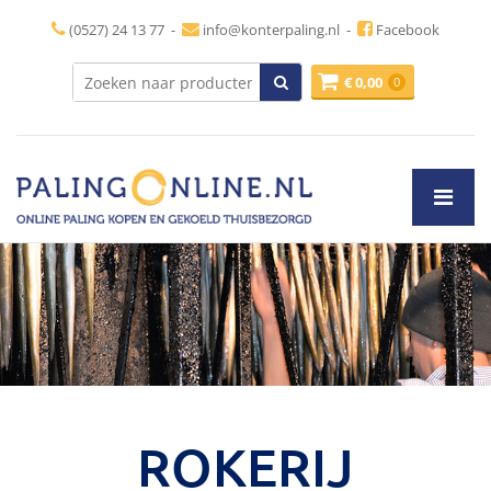
(0527) 24 13 77
-
info@konterpaling.nl
-
Facebook
€
0,00
0
ROKERIJ